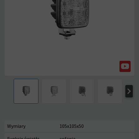
Wymiary
105x105x50
Funkcje światła
cofania