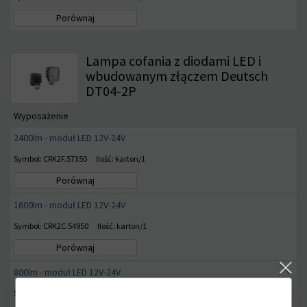
Porównaj
Lampa cofania z diodami LED i
wbudowanym złączem Deutsch
DT04-2P
Wyposażenie
2400lm - moduł LED 12V-24V
Symbol: CRK2F.57350
Ilość: karton/1
Porównaj
1600lm - moduł LED 12V-24V
Symbol: CRK2C.54950
Ilość: karton/1
Porównaj
800lm - moduł LED 12V-24V
Symbol: CRK2D.55750
Ilość: karton/1