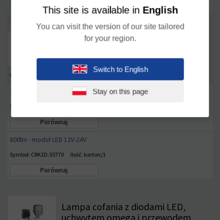
Porównaj
This site is available in
English
You can visit the version of our site tailored
Lampa cofania z diodami LED i
for your region.
wbudowanym złączem AMP
SuperSeal
Switch to English
Wyposażenie
Stay on this page
1600lm - moduł LED 12V-24V
Symbol: CRK2C.54970
Ilość: karton/1
Porównaj
800lm - moduł LED 12V-24V
Symbol: CRK2D.55770
Ilość: karton/1
Porównaj
Lampa cofania z diodami LED,
uchwytem omega i przewodem