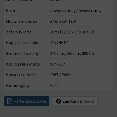
Ruch
prawostronny / lewostronny
Moc znamionowa
27W, 22W, 11W
Źródło światła
18 x LED, 12 x LED, 6 x LED
Napięcie zasilania
12÷24V DC
Strumień świetlny
2400 lm, 1600 lm, 800 lm
Kąt rozsyłu światła
50° x 30°
Klasa szczelności
IP67, IP69K
Homologacja
E20
Karta katalogowa
Zapytaj o produkt