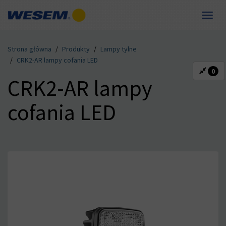
Toggle
naviga
Dla dystrybutorów
Dla producentów
Kompetencje
Produkty
Kontakt
O nas
Strona główna
Produkty
Lampy tylne
DE
EN
FR
HU
IT
RO
RU
CRK2-AR lampy cofania LED
0
CRK2-AR lampy
cofania LED