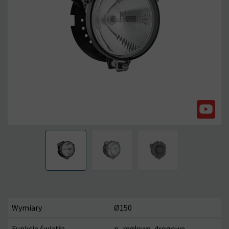
Wymiary
Ø150
Funkcje światła
p_mgłowe, drogowe