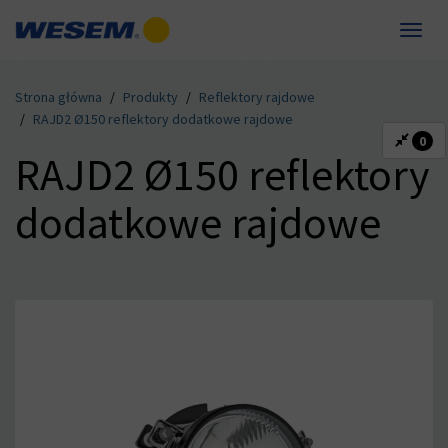
Toggle
naviga
Dla dystrybutorów
Dla producentów
Kompetencje
Produkty
Kontakt
O nas
Strona główna
Produkty
Reflektory rajdowe
DE
EN
FR
HU
IT
RO
RU
RAJD2 Ø150 reflektory dodatkowe rajdowe
0
RAJD2 Ø150 reflektory
dodatkowe rajdowe