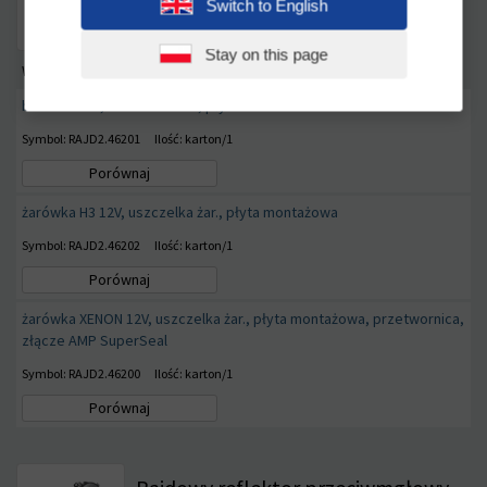
Switch to English
typu 120°
Stay on this page
Wyposażenie
bez żarówki, uszczelka żar., płyta montażowa
Symbol: RAJD2.46201
Ilość: karton/1
Porównaj
żarówka H3 12V, uszczelka żar., płyta montażowa
Symbol: RAJD2.46202
Ilość: karton/1
Porównaj
żarówka XENON 12V, uszczelka żar., płyta montażowa, przetwornica,
złącze AMP SuperSeal
Symbol: RAJD2.46200
Ilość: karton/1
Porównaj