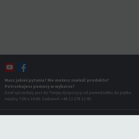
Masz jakieś pytania? Nie możesz znaleźć produktu?
Potrzebujesz pomocy w wyborze?
Dział sprzedaży jest do Twojej dyspozycji od poniedziałku do piątku
między 7:00 a 16:00. Zadzwoń: +48 12 278 12 95.
Strona główna
Kompetencje
Dla producentów
Dla dystrybutorów
Produkty
O nas
Kontakt
Polityka prywatności
Ograniczenie odpowiedzialności