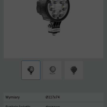
Wymiary
Ø117x74
Funkcje światła
drogowe