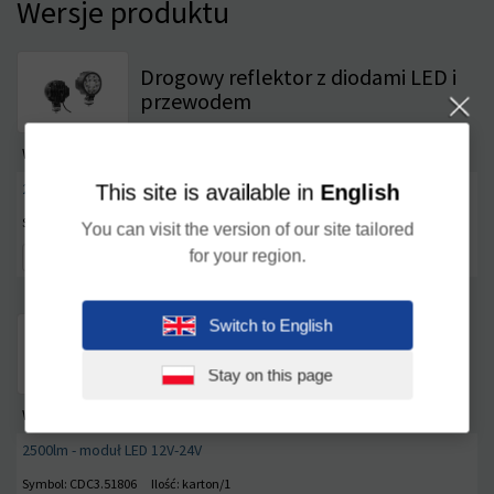
Wersje produktu
Drogowy reflektor z diodami LED i
przewodem
Wyposażenie
2500lm - moduł LED 12V-24V, przewód 0,5 m
This site is available in
English
Symbol: CDC3.51800
Ilość: karton/1
You can visit the version of our site tailored
for your region.
Porównaj
Switch to English
Drogowy reflektor z diodami LED i
wbudowanym złączem AMP Faston
Stay on this page
Wyposażenie
2500lm - moduł LED 12V-24V
Symbol: CDC3.51806
Ilość: karton/1