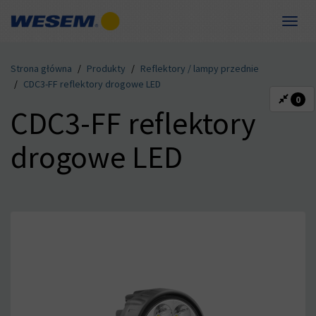
Toggle
naviga
Dla dystrybutorów
Dla producentów
Kompetencje
Produkty
Kontakt
O nas
Strona główna
Produkty
Reflektory / lampy przednie
DE
EN
FR
HU
IT
RO
RU
CDC3-FF reflektory drogowe LED
0
CDC3-FF reflektory
drogowe LED