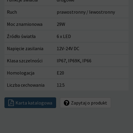
Ruch
prawostronny / lewostronny
Moc znamionowa
29W
Źródło światła
6 x LED
Napięcie zasilania
12V-24V DC
Klasa szczelności
IP67, IP69K, IP66
Homologacja
E20
Liczba cechowania
12.5
Karta katalogowa
Zapytaj o produkt